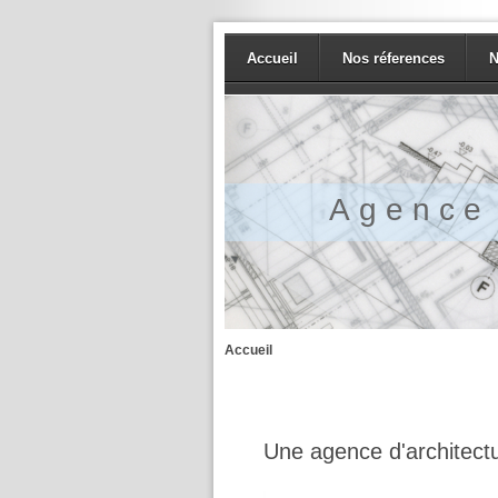
Accueil
Nos réferences
N
A g e n c e 
Accueil
Une agence d'architectu