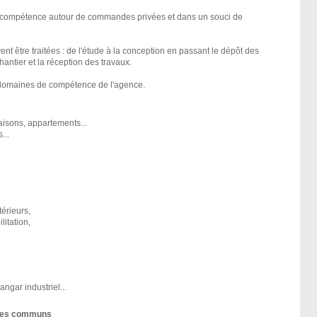
compétence autour de commandes privées et dans un souci de
nt être traitées : de l'étude à la conception en passant le dépôt des
chantier et la réception des travaux.
domaines de compétence de l'agence.
maisons, appartements...
...
érieurs,
litation,
angar industriel...
èmes communs