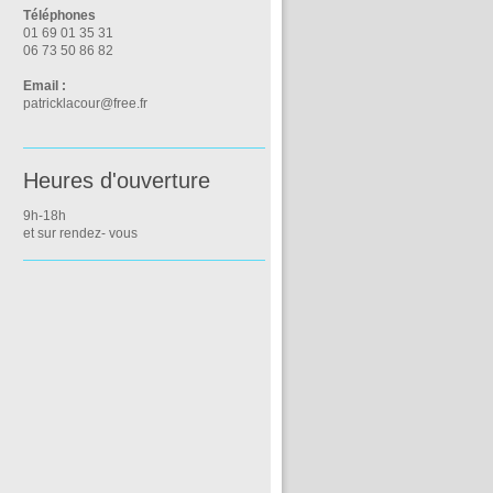
Téléphones
01 69 01 35 31
06 73 50 86 82
Email :
patricklacour@free.fr
Heures d'ouverture
9h-18h
et sur rendez- vous