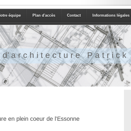
otre équipe
Plan d'accès
Contact
Informations légales
d' a r c h i t e c t u r e P a t r i c
re en plein coeur de l'Essonne