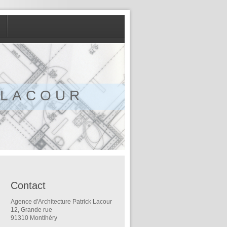
 k L A C O U R
Contact
Agence d'Architecture Patrick Lacour
12, Grande rue
91310 Montlhéry